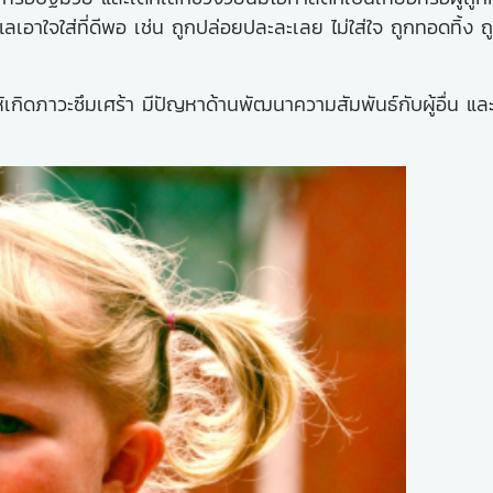
เอาใจใส่ที่ดีพอ เช่น ถูกปล่อยปละละเลย ไม่ใส่ใจ ถูกทอดทิ้ง
้เกิดภาวะซึมเศร้า มีปัญหาด้านพัฒนาความสัมพันธ์กับผู้อื่น 