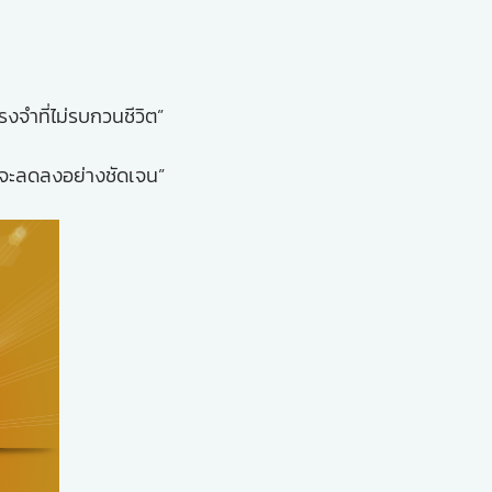
งจำที่ไม่รบกวนชีวิต”
วดจะลดลงอย่างชัดเจน”