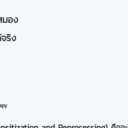
้สมอง
จริง
rapy
itization and Reprocessing) คืออะ