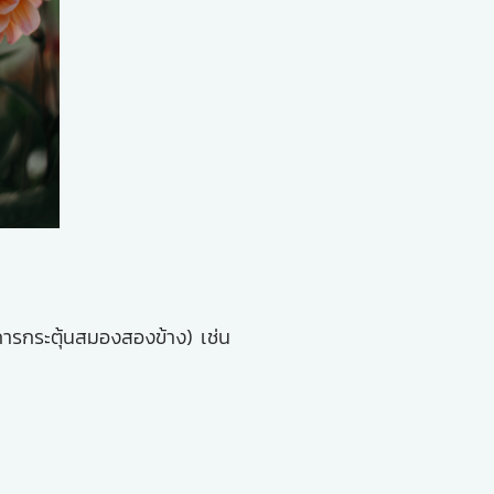
(การกระตุ้นสมองสองข้าง) เช่น