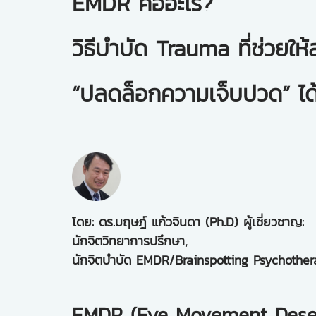
EMDR คืออะไร?
วิธีบำบัด Trauma ที่ช่วยให
“ปลดล็อกความเจ็บปวด” ได้
โดย: ดร.มฤษฎ์ แก้วจินดา (Ph.D) ผู้เชี่ยวชาญ:
นักจิตวิทยาการปรึกษา,
นักจิตบำบัด EMDR/Brainspotting Psychothe
EMDR (Eye Movement Desens