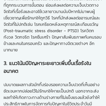
ที่ถูกกระบวนการขั้นตอน ย่อมส่งผลต่อความเจ็บปวดทาง
จิตใจที่เรื้อรังและอาจใช้เวลายาวนานนับปีหากไม่มาพบผู้
เชี่ยวชาญเพื่อรักษาให้ถูกวิธี โรคที่มักส่งผลต่ออารมณ์และ
จิตใจที่ไม่ปกติเช่น โรคเครียดหลังเหตุการณ์สะเทือนขวัญ
(Post-traumatic stress disorder - PTSD) โรควิตก
กังวล วิตกจริต โรคซึมเศร้า ปัญหาสัมพันธภาพกับคนรอบ
ข้างและคนในครอบครัว และปัญหาทางจิตเวชต่างๆ อีก
มากมาย
3. แนวโน้มมีปัญหาระยะยาวเพิ่มขึ้นเรื้อรังใน
อนาคต
ปมบาดแผลทางใจมักทิ้งร่องรอยความเจ็บปวดที่เห็นอย่าง
ชัดเจนหากปล่อยไว้ไม่รักษาให้หายเป็นปกติ นอกจากจะส่ง
ผลทำให้เกิดภาวะทางด้านร่างกายที่ไม่แข็งแรงแล้วยังทำให้
ประสิทธิภาพในการจัดการกับปัญหาในชีวิตประจำวันมี