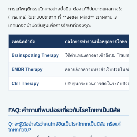
การแก้พฤติกรรมโกหกอย่างยั่งยืน ต้องแก้ที่ปมบาดแผลทางใจ
(Trauma) ในระบบประสาท ที่ **Better Mind** เราผสาน 3
เทคนิคจิตบำบัดขั้นสูงเพื่อการรักษาที่ตรงจุด:
เทคนิคบำบัด
กลไกการทำงานเพื่อหยุดการโกหก
Brainspotting Therapy
ใช้ตำแหน่งดวงตาเข้าถึงปม Trauma ในส
EMDR Therapy
คลายล็อกความทรงจำเจ็บปวดในอดีต (PTS
CBT Therapy
ปรับจูนกระบวนการคิดในระดับปัจจุบัน 
FAQ: คำถามที่พบบ่อยเกี่ยวกับโรคโกหกเป็นนิสัย
Q: จะรู้ได้อย่างไรว่าคนใกล้ชิดเป็นโรคโกหกเป็นนิสัย หรือแค่
โกหกทั่วไป?