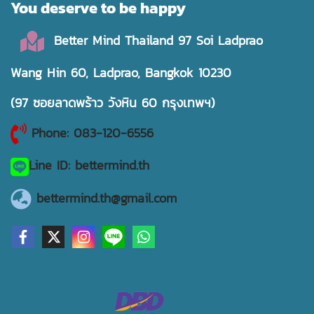
You deserve to be happy
Better Mind Thailand 97 Soi Ladprao
Wang Hin 60, Ladprao, Bangkok 10230
(97 ซอยลาดพร้าว วังหิน 60 กรุงเทพฯ)
Phone: 083-120-6556
Line ID: bettermind.th
bettermind.th@gmail.com